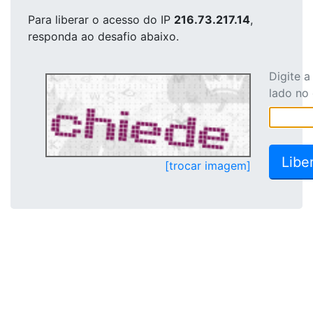
Para liberar o acesso
do IP
216.73.217.14
,
responda ao desafio abaixo.
Digite 
lado no
[trocar imagem]