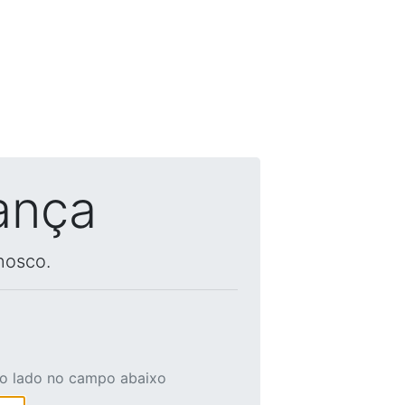
ança
nosco.
ao lado no campo abaixo