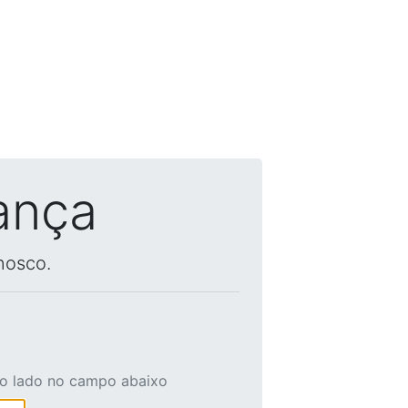
ança
nosco.
ao lado no campo abaixo