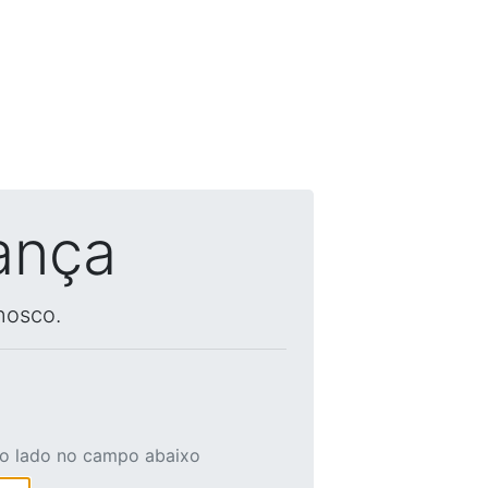
ança
nosco.
ao lado no campo abaixo